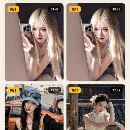
热门
53:46
热门
99:26
迷雾侦探
北达科他油田
家庭
19万
8.4
惊悚
19万
7.2
热门
47:36
热门
27:57
孤城烽火
塞纳河畔
喜剧
19万
犯罪
19万
7.3
9.6