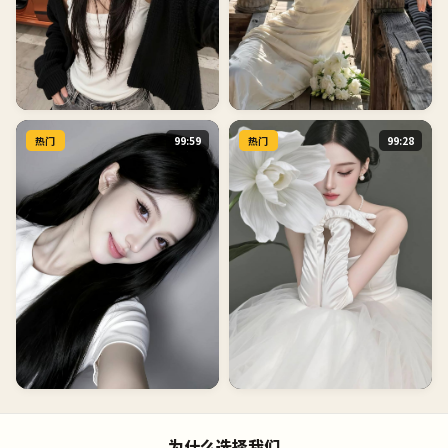
热门
99:59
热门
99:28
南达科他山峰
密苏里边境
奇幻
19万
家庭
19万
6.9
7.3
破碎镜像
温莎城堡·重制版
为什么选择我们
奇幻
18万
科幻
18万
7.7
8.2