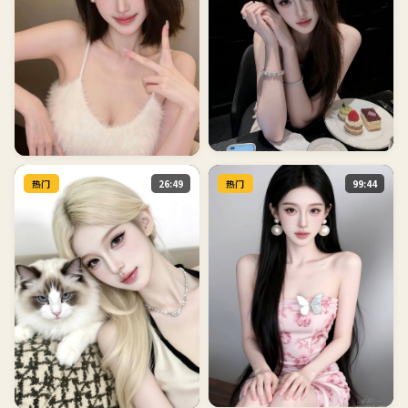
飓风之眼·新传
热门
26:49
热门
99:44
蓝色地平线
谍战
19万
7.8
战争
20万
8.4