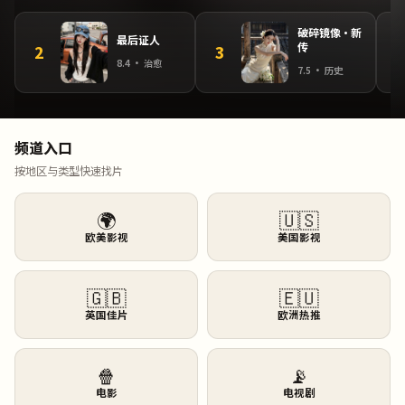
破碎镜像·新
最后证人
传
2
3
8.4
·
治愈
7.5
·
历史
频道入口
按地区与类型快速找片
🌍
🇺🇸
欧美影视
美国影视
🇬🇧
🇪🇺
英国佳片
欧洲热推
🍿
📡
电影
电视剧