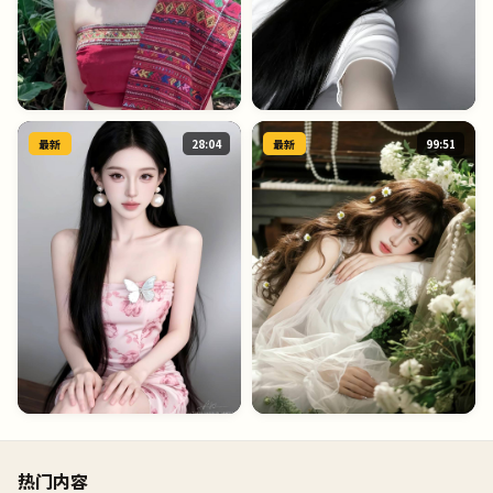
最新
28:04
最新
99:51
大西洋暖流
密西西比河
奇幻
5.2万
西部
7.4万
8.6
9.3
约克郡警局·重制版
普罗旺斯春天·导演剪辑版
热门内容
剧情
7.5万
惊悚
8.4万
6.8
7.7