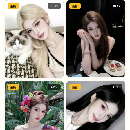
最新
51:29
最新
98:07
蓝色地平线
布里斯托港·外传
战争
20万
科幻
3.8万
8.4
7.0
最新
48:58
最新
47:19
约克郡警局
剑桥谜案·外传
剧情
20万
7.3
奇幻
13万
9.6